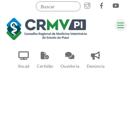
Instagram
Facebook
YouT
Skip
to
content
Me
Pesquisar
Siscad
Certidão
Ouvidoria
Denúncia
asdasdsa