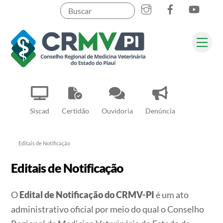
Instagram
Facebook
YouT
Skip
to
content
Me
Pesquisar
Siscad
Certidão
Ouvidoria
Denúncia
Editais de Notificação
Editais de Notificação
O
E
dital de Notificação do CRMV-PI
é um ato
administrativo oficial por meio do qual o Conselho