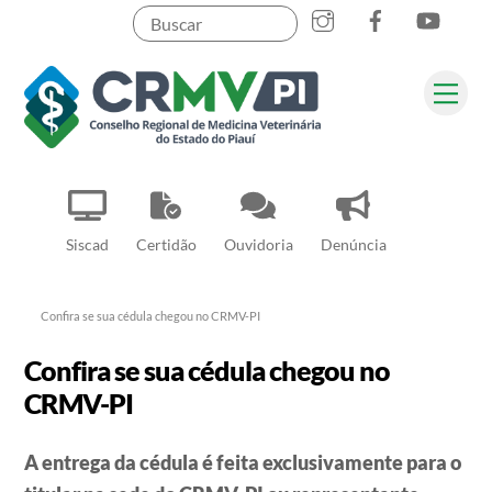
Instagram
Facebook
YouT
Skip
to
content
Me
Pesquisar
Siscad
Certidão
Ouvidoria
Denúncia
Confira se sua cédula chegou no CRMV-PI
Confira se sua cédula chegou no
CRMV-PI
A entrega da cédula é feita exclusivamente para o