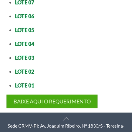
LOTE 07
LOTE 06
LOTE 05
LOTE 04
LOTE 03
LOTE 02
LOTE 01
BAIXE AQUI O REQUERIMENTO
Back
Sede CRMV-PI: Av. Joaquim Ribeiro, Nº 1830/S - Teresina-
To