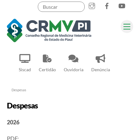
Instagram
Facebook
YouT
Skip
to
content
Me
Pesquisar
Siscad
Certidão
Ouvidoria
Denúncia
Despesas
Despesas
2026
PDF: