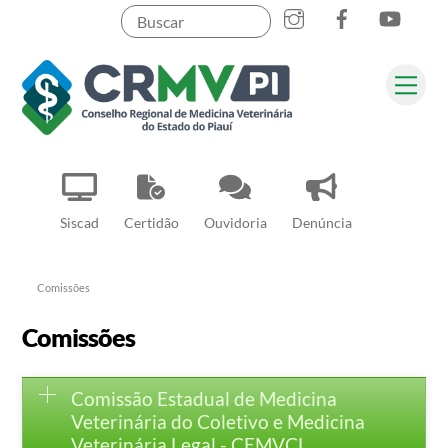
Instagram
Facebook
YouT
Skip
to
content
Me
Pesquisar
Siscad
Certidão
Ouvidoria
Denúncia
Comissões
Comissões
Comissão Estadual de Medicina
Veterinária do Coletivo e Medicina
Veterinária Legal - CEMVCL