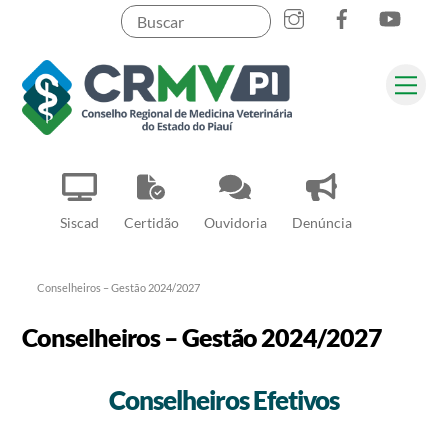
Instagram
Facebook
YouT
Skip
to
content
Me
Pesquisar
Siscad
Certidão
Ouvidoria
Denúncia
Conselheiros – Gestão 2024/2027
Conselheiros – Gestão 2024/2027
Conselheiros Efetivos