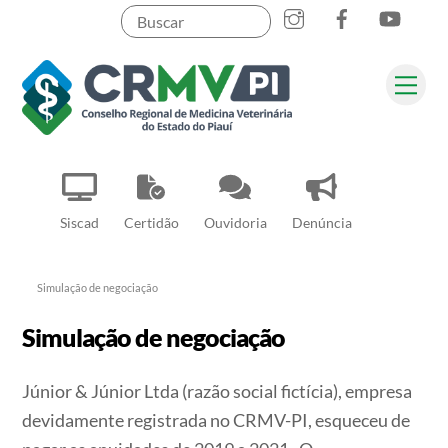
Instagram
Facebook
YouT
Skip
to
content
Me
Pesquisar
Siscad
Certidão
Ouvidoria
Denúncia
Simulação de negociação
Simulação de negociação
Júnior & Júnior Ltda (razão social fictícia), empresa
devidamente registrada no CRMV-PI, esqueceu de