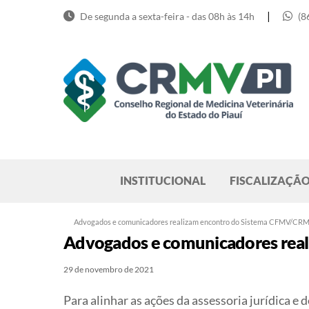
Skip
|
De segunda a sexta-feira - das 08h às 14h
(8
to
content
Pesquisar
INSTITUCIONAL
FISCALIZAÇÃ
Advogados e comunicadores realizam encontro do Sistema CFMV/CR
Advogados e comunicadores rea
29 de novembro de 2021
Para alinhar as ações da assessoria jurídica