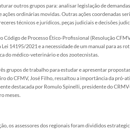
urar outros grupos para: analisar legislação de demandas
 e ações ordinárias movidas. Outras ações coordenadas s
ceres técnicos e jurídicos, peças judiciais e decisões judic
 Código de Processo Ético-Profissional (Resolução CFMV
a Lei 14195/2021 e a necessidade de um manual para as roti
ica do médico-veterinário e dos zootecnistas.
s grupos de trabalho para estudar e apresentar propostas
eiro do CFMV, José Filho, ressaltou a importância da pró-a
mente destacada por Romulo Spinelli, presidente do CRMV-R
ro meses.
ão, os assessores dos regionais foram divididos estrateg