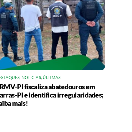
ESTAQUES
,
NOTICIAS
,
ÚLTIMAS
RMV-PI fiscaliza abatedouros em
arras-PI e identifica irregularidades;
aiba mais!