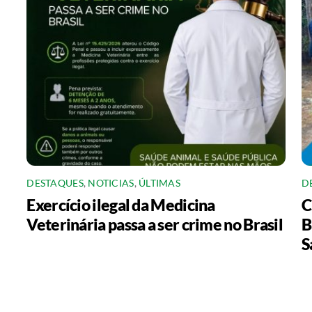
DESTAQUES
,
NOTICIAS
,
ÚLTIMAS
D
Exercício ilegal da Medicina
C
Veterinária passa a ser crime no Brasil
B
S