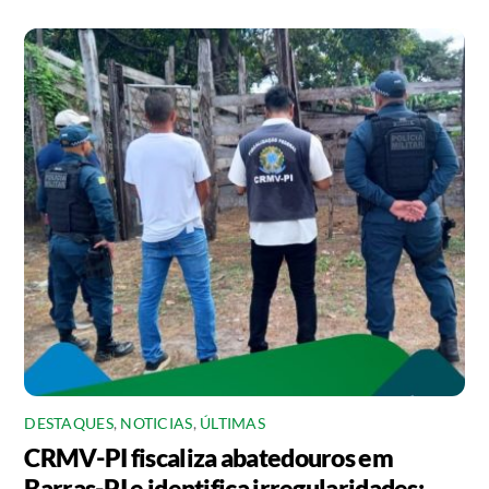
DESTAQUES
,
NOTICIAS
,
ÚLTIMAS
CRMV-PI fiscaliza abatedouros em
Barras-PI e identifica irregularidades;