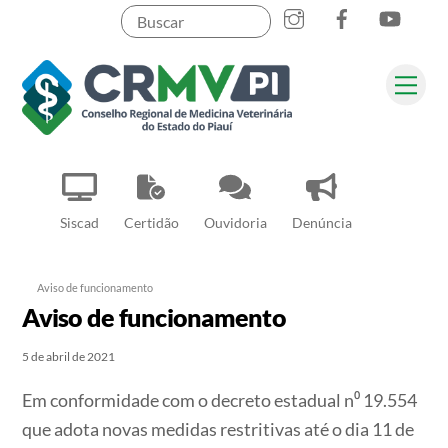
Instagram
Facebook
YouT
Skip
to
content
Me
Pesquisar
Siscad
Certidão
Ouvidoria
Denúncia
Aviso de funcionamento
Aviso de funcionamento
5 de abril de 2021
Em conformidade com o decreto estadual n⁰ 19.554
que adota novas medidas restritivas até o dia 11 de