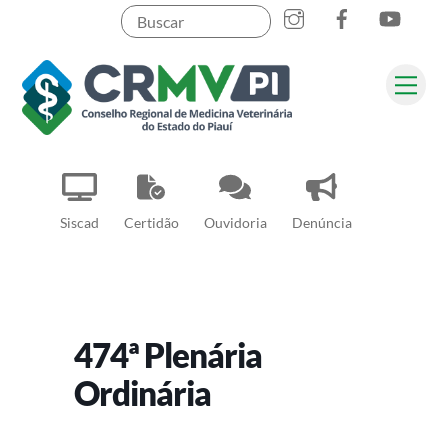
Instagram
Facebook
YouT
Skip
to
content
Me
Pesquisar
Siscad
Certidão
Ouvidoria
Denúncia
474ª Plenária
Ordinária