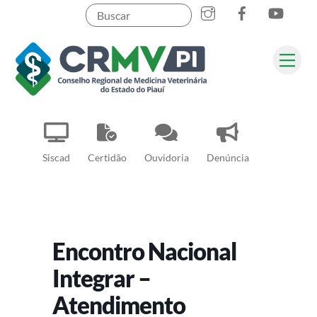
Instagram
Facebook
YouT
Skip
to
content
Me
Pesquisar
Siscad
Certidão
Ouvidoria
Denúncia
Encontro Nacional
Integrar –
Atendimento