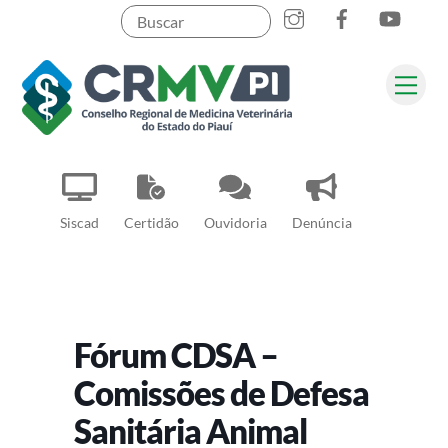
Instagram
Facebook
YouT
Skip
to
content
Me
Pesquisar
Siscad
Certidão
Ouvidoria
Denúncia
Fórum CDSA –
Comissões de Defesa
Sanitária Animal