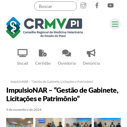
Instagram
Facebook
YouT
Skip
to
content
Me
Pesquisar
Siscad
Certidão
Ouvidoria
Denúncia
ImpulsioNAR – “Gestão de Gabinete, Licitações e Patrimônio”
ImpulsioNAR – “Gestão de Gabinete,
Licitações e Patrimônio”
9 de novembro de 2024