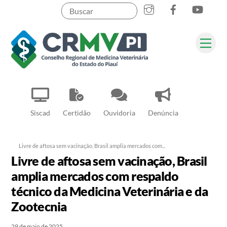
Instagram
Facebook
YouT
Skip
to
content
Me
Pesquisar
Siscad
Certidão
Ouvidoria
Denúncia
Livre de aftosa sem vacinação, Brasil amplia mercados com...
Livre de aftosa sem vacinação, Brasil
amplia mercados com respaldo
técnico da Medicina Veterinária e da
Zootecnia
29 de maio de 2025