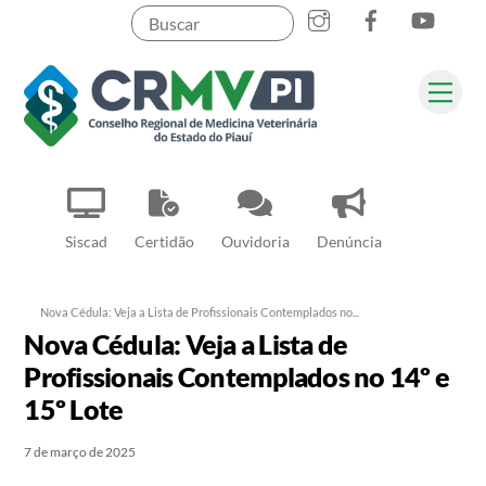
Instagram
Facebook
YouT
Skip
to
content
Me
Pesquisar
Siscad
Certidão
Ouvidoria
Denúncia
Nova Cédula: Veja a Lista de Profissionais Contemplados no...
Nova Cédula: Veja a Lista de
Profissionais Contemplados no 14º e
15º Lote
7 de março de 2025