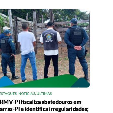
ESTAQUES
,
NOTICIAS
,
ÚLTIMAS
RMV-PI fiscaliza abatedouros em
arras-PI e identifica irregularidades;