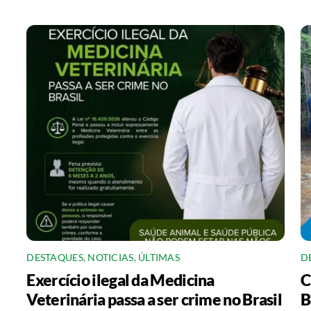
DESTAQUES
,
NOTICIAS
,
ÚLTIMAS
D
Exercício ilegal da Medicina
C
Veterinária passa a ser crime no Brasil
B