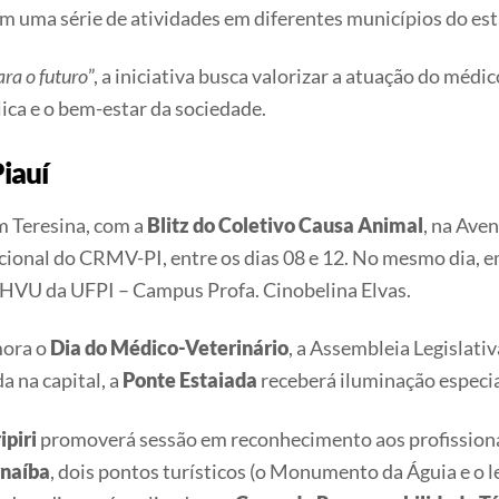
om uma série de atividades em diferentes municípios do es
ra o futuro
”
, a iniciativa busca valorizar a atuação do médi
ica e o bem-estar da sociedade.
iauí
em Teresina, com a
Blitz do Coletivo Causa Animal
, na Aven
tucional do CRMV-PI, entre os dias 08 e 12. No mesmo dia, 
o HVU da UFPI – Campus Profa. Cinobelina Elvas.
mora o
Dia do Médico-Veterinário
, a Assembleia Legislati
 na capital, a
Ponte Estaiada
receberá iluminação especia
ipiri
promoverá sessão em reconhecimento aos profissiona
naíba
, dois pontos turísticos (o Monumento da Águia e o 