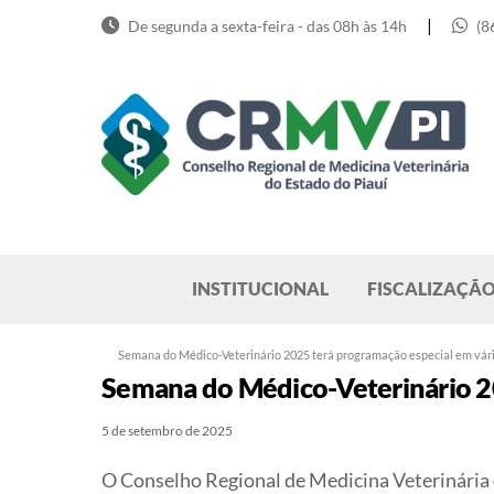
Skip
|
De segunda a sexta-feira - das 08h às 14h
(8
to
content
Pesquisar
INSTITUCIONAL
FISCALIZAÇÃ
Semana do Médico-Veterinário 2025 terá programação especial em vária
Semana do Médico-Veterinário 202
5 de setembro de 2025
O Conselho Regional de Medicina Veterinária 