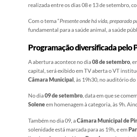
realizada entre os dias
08 e 13 de setembro
, c
Com o tema
“
Presente onde há vida, preparado pa
fundamental para a saúde animal, a saúde públ
Programação diversificada pelo P
A abertura acontece no dia
08 de setembro
, 
capital, será exibido em TV aberta o VT insti
Câmara Municipal
, às 19h30, no auditório d
No dia
09 de setembro
, data em que se come
Solene
em homenagem à categoria, às 9h. Ainda
Também no dia 09, a
Câmara Municipal de Pir
solenidade está marcada para as 19h, e em
Par