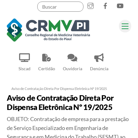
Instagram
Facebook
YouT
Skip
to
content
Me
Pesquisar
Siscad
Certidão
Ouvidoria
Denúncia
Aviso de Contratação Direta Por Dispensa Eletrônica Nº 19/2025
Aviso de Contratação Direta Por
Dispensa Eletrônica Nº 19/2025
OBJETO: Contratação de empresa para a prestação
de Serviço Especializado em Engenharia de
Segurança e em Medicina do Trabalho (SESMT) ao