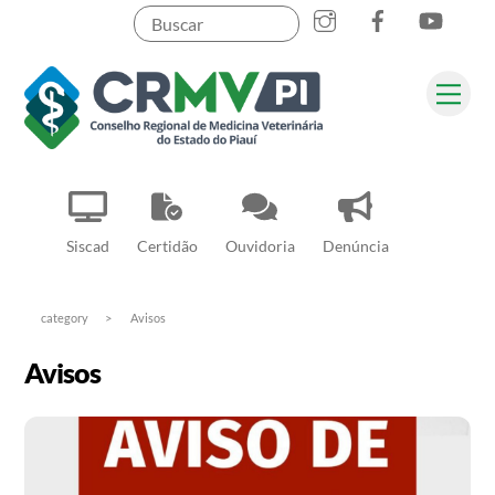
Instagram
Facebook
YouT
Skip
to
content
Me
Pesquisar
Siscad
Certidão
Ouvidoria
Denúncia
category
>
Avisos
Avisos