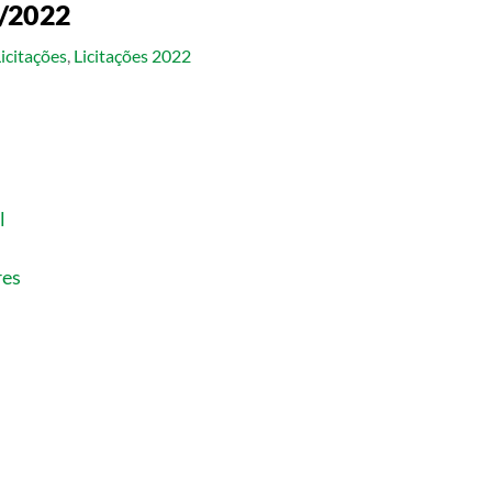
3/2022
Licitações
,
Licitações 2022
l
res