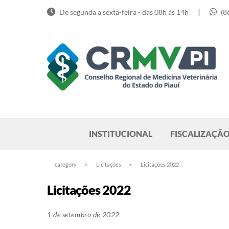
Skip
|
De segunda a sexta-feira - das 08h às 14h
(8
to
content
Pesquisar
INSTITUCIONAL
FISCALIZAÇÃ
category
>
Licitações
>
Licitações 2022
Licitações 2022
1 de setembro de 2022