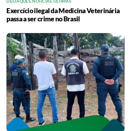
DESTAQUES
,
NOTICIAS
,
ÚLTIMAS
Exercício ilegal da Medicina Veterinária
passa a ser crime no Brasil