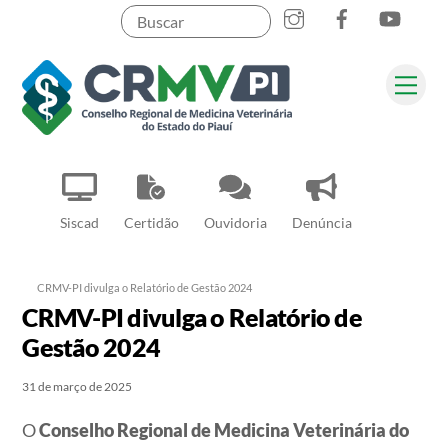
Instagram
Facebook
YouT
Skip
to
content
Me
Pesquisar
Siscad
Certidão
Ouvidoria
Denúncia
CRMV-PI divulga o Relatório de Gestão 2024
CRMV-PI divulga o Relatório de
Gestão 2024
31 de março de 2025
O
Conselho Regional de Medicina Veterinária do