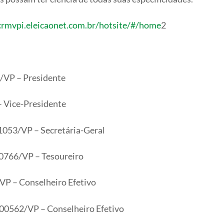
/crmvpi.eleicaonet.com.br/hotsite/#/home
2
1/VP – Presidente
– Vice-Presidente
01053/VP – Secretária-Geral
00766/VP – Tesoureiro
VP – Conselheiro Efetivo
00562/VP – Conselheiro Efetivo