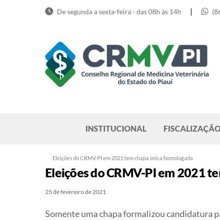
Skip
|
De segunda a sexta-feira - das 08h às 14h
(8
to
content
Pesquisar
INSTITUCIONAL
FISCALIZAÇÃ
Eleições do CRMV-PI em 2021 tem chapa única homologada
Eleições do CRMV-PI em 2021 t
25 de fevereiro de 2021
Somente uma chapa formalizou candidatura par