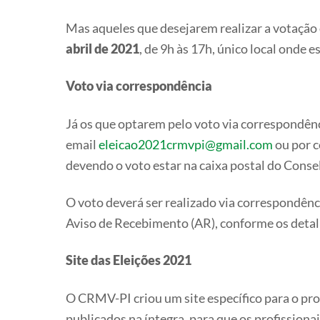
Mas aqueles que desejarem realizar a votação
abril de 2021
, de 9h às 17h, único local onde 
Voto via correspondência
Já os que optarem pelo voto via correspondênc
email
eleicao2021crmvpi@gmail.com
ou por c
devendo o voto estar na caixa postal do Consel
O voto deverá ser realizado via correspondên
Aviso de Recebimento (AR), conforme os deta
Site das Eleições 2021
O CRMV-PI criou um site específico para o proce
publicados na íntegra, para que os profissionai