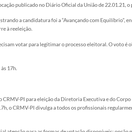
̧ão publicado no Diário Oficial da União de 22.01.21, o p
strando a candidatura foi a “Avançando com Equilíbrio”, e
re à reeleição.
cisam votar para legitimar o processo eleitoral. O voto é 
 às 17h.
o CRMV-PI para eleição da Diretoria Executiva e do Corpo
s 17h, o CRMV-PI divulga a todos os profissionais regularme
al atenção para as formas de votação disponíveis: opção pe