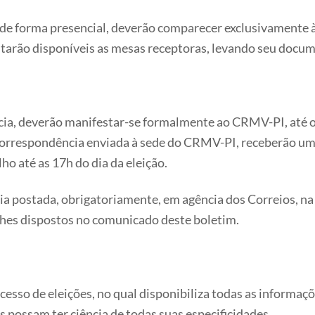
 de forma presencial, deverão comparecer exclusivamente 
estarão disponíveis as mesas receptoras, levando seu docume
ia, deverão manifestar-se formalmente ao CRMV-PI, até o 
orrespondência enviada à sede do CRMV-PI, receberão um m
ho até as 17h do dia da eleição.
cia postada, obrigatoriamente, em agência dos Correios, 
lhes dispostos no comunicado deste boletim.
sso de eleições, no qual disponibiliza todas as informações
s possam ter ciência de todas suas especificidades.