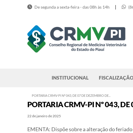
Skip
|
De segunda a sexta-feira - das 08h às 14h
(8
to
content
Pesquisar
INSTITUCIONAL
FISCALIZAÇÃ
PORTARIA CRMV-PI Nº 043, DE 07 DE DEZEMBRO DE...
PORTARIA CRMV-PI Nº 043, DE
22 de janeiro de 2025
EMENTA:
Dispõe sobre a alteração do feriad