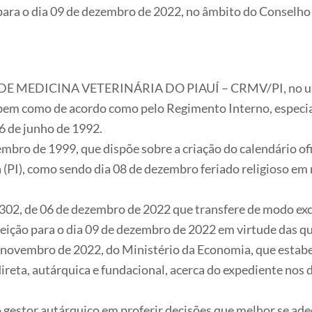
ara o dia 09 de dezembro de 2022, no âmbito do Conselho 
DICINA VETERINÁRIA DO PIAUÍ – CRMV/PI, no uso das 
 bem como de acordo como pelo Regimento Interno, especial
6 de junho de 1992.
o de 1999, que dispõe sobre a criação do calendário ofici
(PI), como sendo dia 08 de dezembro feriado religioso em
, de 06 de dezembro de 2022 que transfere de modo excep
eição para o dia 09 de dezembro de 2022 em virtude das q
ovembro de 2022, do Ministério da Economia, que estabel
ireta, autárquica e fundacional, acerca do expediente nos d
estor autárquico em proferir decisões que melhor se ade