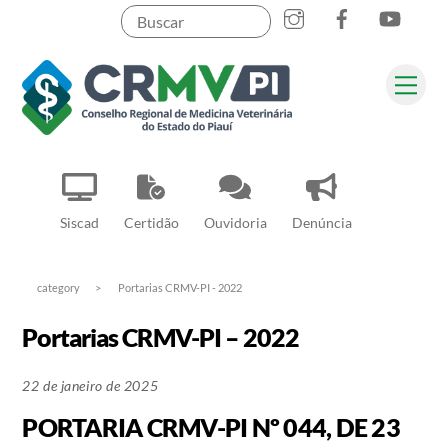
Instagram
Facebook
YouT
Skip
to
content
Me
Pesquisar
Siscad
Certidão
Ouvidoria
Denúncia
category
>
Portarias CRMV-PI - 2022
Portarias CRMV-PI – 2022
22 de janeiro de 2025
PORTARIA CRMV-PI Nº 044, DE 23