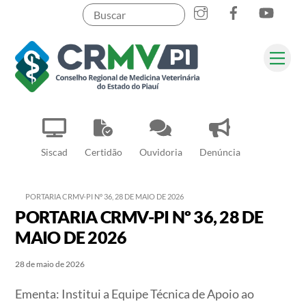
Instagram
Facebook
YouT
Skip
to
content
Me
Pesquisar
Siscad
Certidão
Ouvidoria
Denúncia
PORTARIA CRMV-PI Nº 36, 28 DE MAIO DE 2026
PORTARIA CRMV-PI Nº 36, 28 DE
MAIO DE 2026
28 de maio de 2026
Ementa: Institui a Equipe Técnica de Apoio ao