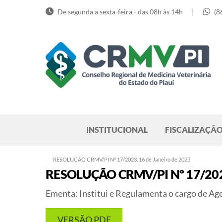
Skip
|
De segunda a sexta-feira - das 08h às 14h
(8
to
content
Pesquisar
INSTITUCIONAL
FISCALIZAÇÃ
RESOLUÇÃO CRMV/PI Nº 17/2023, 16 de Janeiro de 2023
RESOLUÇÃO CRMV/PI Nº 17/2023,
Ementa
: Institui e Regulamenta o cargo de Ag
VERSÃO PDF