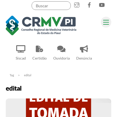
Instagram
Facebook
YouT
Skip
to
content
Me
Pesquisar
Siscad
Certidão
Ouvidoria
Denúncia
Tag
>
edital
edital