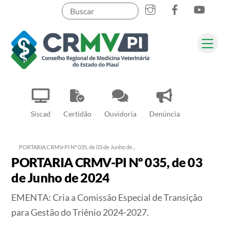
Instagram
Facebook
YouT
Skip
to
content
Me
Pesquisar
Siscad
Certidão
Ouvidoria
Denúncia
PORTARIA CRMV-PI Nº 035, de 03 de Junho de...
PORTARIA CRMV-PI Nº 035, de 03
de Junho de 2024
EMENTA:
Cria a Comissão Especial de Transição
para Gestão do Triênio 2024-2027.