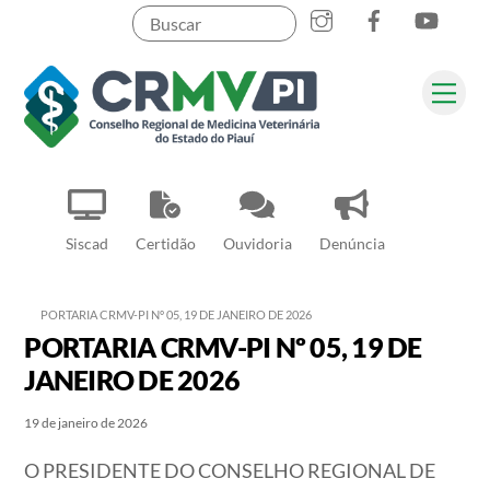
Instagram
Facebook
YouT
Skip
to
content
Me
Pesquisar
Siscad
Certidão
Ouvidoria
Denúncia
PORTARIA CRMV-PI Nº 05, 19 DE JANEIRO DE 2026
PORTARIA CRMV-PI Nº 05, 19 DE
JANEIRO DE 2026
19 de janeiro de 2026
O PRESIDENTE DO CONSELHO REGIONAL DE