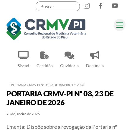
Instagram
Facebook
YouT
Skip
to
content
Me
Pesquisar
Siscad
Certidão
Ouvidoria
Denúncia
PORTARIA CRMV-PI Nº 08, 23 DE JANEIRO DE 2026
PORTARIA CRMV-PI Nº 08, 23 DE
JANEIRO DE 2026
23 de janeiro de 2026
Ementa: Dispõe sobre a revogação da Portaria nº