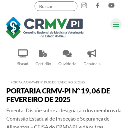
Instagram
Facebook
YouT
Skip
to
content
Me
Pesquisar
Siscad
Certidão
Ouvidoria
Denúncia
PORTARIA CRMV-PI Nº 19, 06 DE FEVEREIRO DE 2025
PORTARIA CRMV-PI Nº 19, 06 DE
FEVEREIRO DE 2025
Ementa: Dispõe sobre a designação dos membros da
Comissão Estadual de Inspeção e Segurança de
Alimentos – CEISA do CRMV-PI, e dá outras