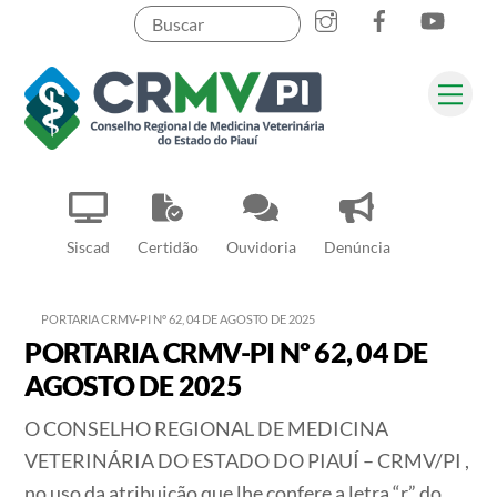
Instagram
Facebook
YouT
Skip
to
content
Me
Pesquisar
Siscad
Certidão
Ouvidoria
Denúncia
PORTARIA CRMV-PI Nº 62, 04 DE AGOSTO DE 2025
PORTARIA CRMV-PI Nº 62, 04 DE
AGOSTO DE 2025
O CONSELHO REGIONAL DE MEDICINA
VETERINÁRIA DO ESTADO DO PIAUÍ – CRMV/PI ,
no uso da atribuição que lhe confere a letra “r” do