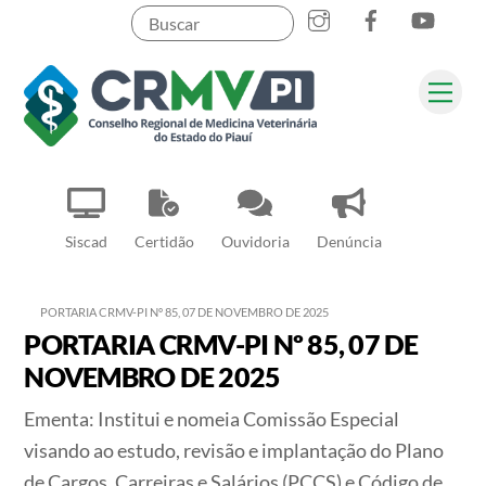
Instagram
Facebook
YouT
Skip
to
content
Me
Pesquisar
Siscad
Certidão
Ouvidoria
Denúncia
PORTARIA CRMV-PI Nº 85, 07 DE NOVEMBRO DE 2025
PORTARIA CRMV-PI Nº 85, 07 DE
NOVEMBRO DE 2025
Ementa: Institui e nomeia Comissão Especial
visando ao estudo, revisão e implantação do Plano
de Cargos, Carreiras e Salários (PCCS) e Código de