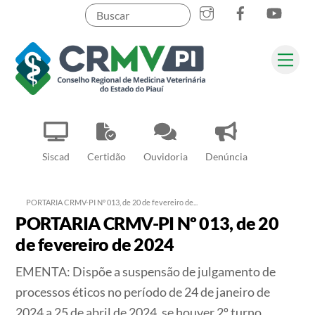
Instagram
Facebook
YouT
Skip
to
content
Me
Pesquisar
Siscad
Certidão
Ouvidoria
Denúncia
PORTARIA CRMV-PI Nº 013, de 20 de fevereiro de...
PORTARIA CRMV-PI Nº 013, de 20
de fevereiro de 2024
EMENTA:
Dispõe a suspensão de julgamento de
processos éticos no período de 24 de janeiro de
2024 a 25 de abril de 2024, se houver 2º turno.