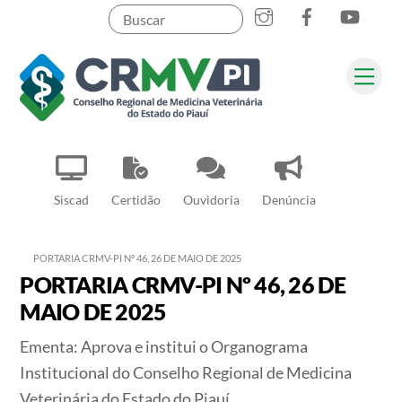
Instagram
Facebook
YouT
Skip
to
content
Me
Pesquisar
Siscad
Certidão
Ouvidoria
Denúncia
PORTARIA CRMV-PI Nº 46, 26 DE MAIO DE 2025
PORTARIA CRMV-PI Nº 46, 26 DE
MAIO DE 2025
Ementa: Aprova e institui o Organograma
Institucional do Conselho Regional de Medicina
Veterinária do Estado do Piauí.