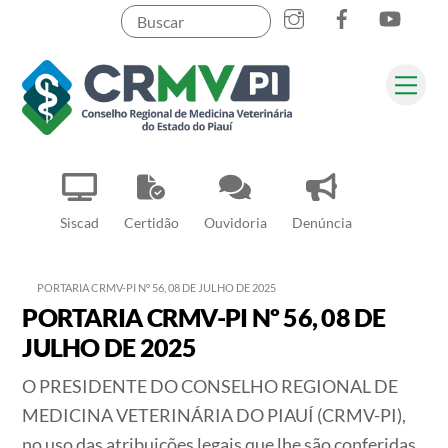
Instagram
Facebook
YouT
Skip
to
content
Me
Pesquisar
Siscad
Certidão
Ouvidoria
Denúncia
PORTARIA CRMV-PI Nº 56, 08 DE JULHO DE 2025
PORTARIA CRMV-PI Nº 56, 08 DE
JULHO DE 2025
O PRESIDENTE DO CONSELHO REGIONAL DE
MEDICINA VETERINÁRIA DO PIAUÍ (CRMV-PI),
no uso das atribuições legais que lhe são conferidas